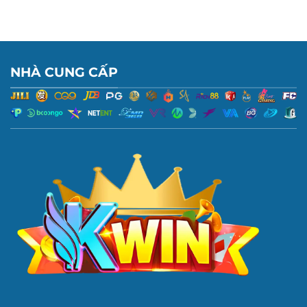
NHÀ CUNG CẤP