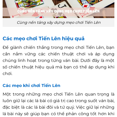
Cùng nền tảng xây dựng mẹo chơi Tiến Lên
Các mẹo chơi Tiến Lên hiệu quả
Để giành chiến thắng trong mẹo chơi Tiến Lên, bạn
cần nắm vững các chiến thuật chơi và áp dụng
chúng linh hoạt trong từng ván bài. Dưới đây là một
số chiến thuật hiệu quả mà bạn có thể áp dụng khi
chơi.
Các mẹo khi chơi Tiến Lên
Một trong những mẹo chơi Tiến Lên quan trọng là
luôn giữ lại các lá bài có giá trị cao trong suốt ván bài,
đặc biệt là các lá bài đôi và tứ quý. Việc giữ lại những
lá bài này sẽ giúp bạn có thể phản công tốt hơn khi