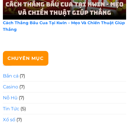
Cách Thắng Bầu Cua Tại Kwin – Mẹo Và Chiến Thuật Giúp
Thắng
CHUYÊN MỤC
Bắn cá
(7)
Casino
(7)
Nỗ Hũ
(7)
Tin Tức
(5)
Xổ số
(7)