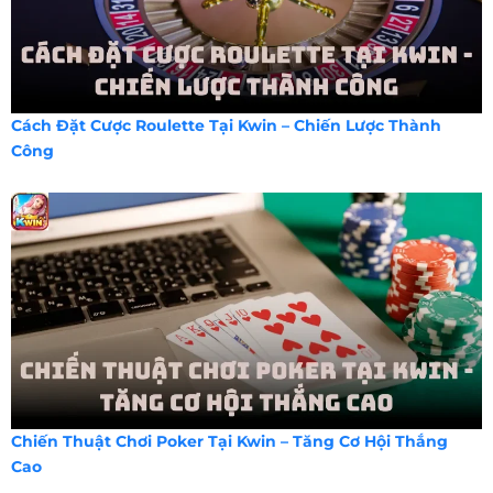
Cách Đặt Cược Roulette Tại Kwin – Chiến Lược Thành
Công
Chiến Thuật Chơi Poker Tại Kwin – Tăng Cơ Hội Thắng
Cao