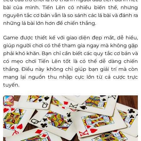
bài của mình. Tiến Lên có nhiều biến thể, nhưng
nguyên tắc cơ bản vẫn là so sánh các lá bài và đánh ra
những lá bài lớn hơn để chiến thắng.
Game được thiết kế với giao diện đẹp mắt, dễ hiểu,
giúp người chơi có thể tham gia ngay mà không gặp
phải khó khăn. Bạn chỉ cần biết các quy tắc cơ bản và
có mẹo chơi Tiến Lên tốt là có thể dễ dàng chiến
thắng. Điều này không chỉ giúp bạn giải trí mà còn
mang lại nguồn thu nhập cực lớn từ cá cược trực
tuyến.