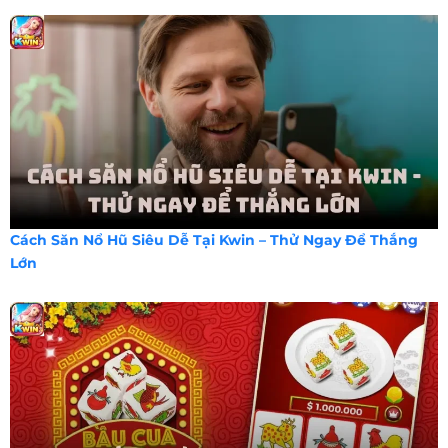
Cách Săn Nổ Hũ Siêu Dễ Tại Kwin – Thử Ngay Để Thắng
Lớn