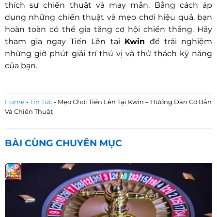
thích sự chiến thuật và may mắn. Bằng cách áp
dụng những chiến thuật và mẹo chơi hiệu quả, bạn
hoàn toàn có thể gia tăng cơ hội chiến thắng. Hãy
tham gia ngay Tiến Lên tại
Kwin
để trải nghiệm
những giờ phút giải trí thú vị và thử thách kỹ năng
của bạn.
Home
-
Tin Tức
-
Mẹo Chơi Tiến Lên Tại Kwin – Hướng Dẫn Cơ Bản
Và Chiến Thuật
BÀI CÙNG CHUYÊN MỤC