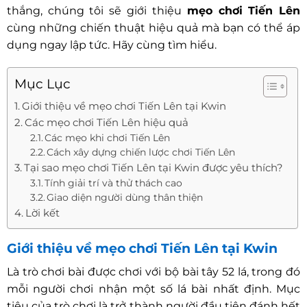
thắng, chúng tôi sẽ giới thiệu
mẹo chơi Tiến Lên
cùng những chiến thuật hiệu quả mà bạn có thể áp
dụng ngay lập tức. Hãy cùng tìm hiểu.
Mục Lục
Giới thiệu về mẹo chơi Tiến Lên tại Kwin
Các mẹo chơi Tiến Lên hiệu quả
Các mẹo khi chơi Tiến Lên
Cách xây dựng chiến lược chơi Tiến Lên
Tại sao mẹo chơi Tiến Lên tại Kwin được yêu thích?
Tính giải trí và thử thách cao
Giao diện người dùng thân thiện
Lời kết
Giới thiệu về mẹo chơi Tiến Lên tại Kwin
Là trò chơi bài được chơi với bộ bài tây 52 lá, trong đó
mỗi người chơi nhận một số lá bài nhất định. Mục
tiêu của trò chơi là trở thành người đầu tiên đánh hết