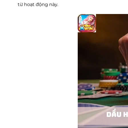
từ hoạt động này.