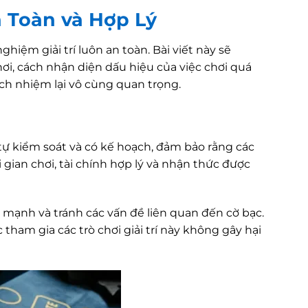
 Toàn và Hợp Lý
ghiệm giải trí luôn an toàn. Bài viết này sẽ
hơi, cách nhận diện dấu hiệu của việc chơi quá
ách nhiệm lại vô cùng quan trọng.
 tự kiểm soát và có kế hoạch, đảm bảo rằng các
ian chơi, tài chính hợp lý và nhận thức được
 mạnh và tránh các vấn đề liên quan đến cờ bạc.
tham gia các trò chơi giải trí này không gây hại