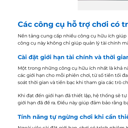
Các công cụ hỗ trợ chơi có 
Nền tảng cung cấp nhiều công cụ hữu ích giúp ng
công cụ này không chỉ giúp quản lý tài chính 
Cài đặt giới hạn tài chính và thời gia
Một trong những công cụ hữu ích nhất là khả năn
các giới hạn cho mỗi phiên chơi, từ số tiền tối 
soát thời gian và tiền bạc khi tham gia các trò ch
Khi đạt đến giới hạn đã thiết lập, hệ thống sẽ t
giới hạn đã đề ra. Điều này giúp đảm bảo rằng b
Tính năng tự ngừng chơi khi cần thi
Ngoài việc cài đặt giới hạn, chơi có trách nhiệ