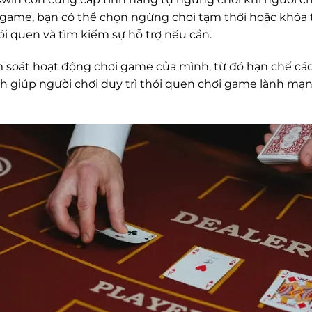
game, bạn có thể chọn ngừng chơi tạm thời hoặc khóa t
hói quen và tìm kiếm sự hỗ trợ nếu cần.
soát hoạt động chơi game của mình, từ đó hạn chế các rủi
h giúp người chơi duy trì thói quen chơi game lành mạ