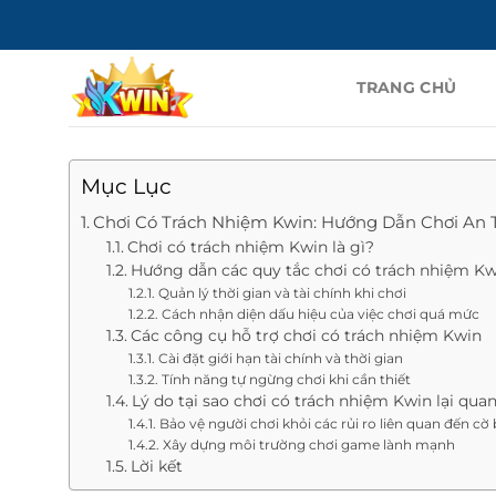
TRANG CHỦ
Mục Lục
Chơi Có Trách Nhiệm Kwin: Hướng Dẫn Chơi An 
Chơi có trách nhiệm Kwin là gì?
Hướng dẫn các quy tắc chơi có trách nhiệm Kw
Quản lý thời gian và tài chính khi chơi
Cách nhận diện dấu hiệu của việc chơi quá mức
Các công cụ hỗ trợ chơi có trách nhiệm Kwin
Cài đặt giới hạn tài chính và thời gian
Tính năng tự ngừng chơi khi cần thiết
Lý do tại sao chơi có trách nhiệm Kwin lại qua
Bảo vệ người chơi khỏi các rủi ro liên quan đến cờ
Xây dựng môi trường chơi game lành mạnh
Lời kết