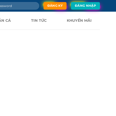
ĐĂNG KÝ
ĐĂNG NHẬP
ẮN CÁ
TIN TỨC
KHUYẾN MÃI