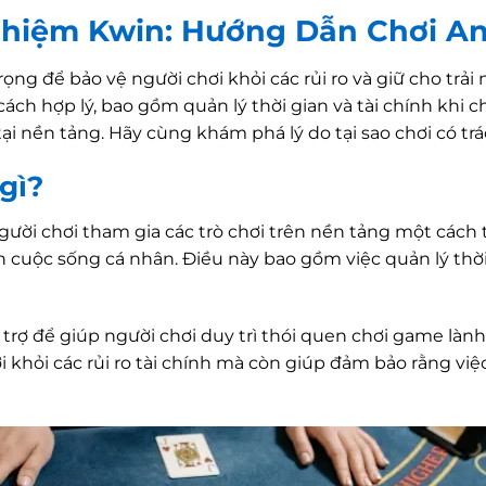
Nhiệm Kwin: Hướng Dẫn Chơi An
ọng để bảo vệ người chơi khỏi các rủi ro và giữ cho trải n
ch hợp lý, bao gồm quản lý thời gian và tài chính khi c
tại nền tảng. Hãy cùng khám phá lý do tại sao chơi có tr
gì?
người chơi tham gia các trò chơi trên nền tảng một cách
ộc sống cá nhân. Điều này bao gồm việc quản lý thời g
trợ để giúp người chơi duy trì thói quen chơi game lành
khỏi các rủi ro tài chính mà còn giúp đảm bảo rằng việc 