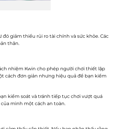
đó giảm thiểu rủi ro tài chính và sức khỏe. Các
ản thân.
trách nhiệm Kwin cho phép người chơi thiết lập
là một cách đơn giản nhưng hiệu quả để bạn kiểm
bạn kiểm soát và tránh tiếp tục chơi vượt quá
h của mình một cách an toàn.
hơi cảm thấy cần thiết. Nếu bạn nhận thấy rằng