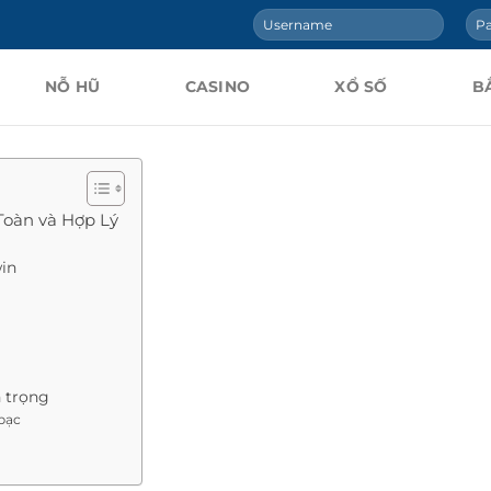
NỖ HŨ
CASINO
XỔ SỐ
B
Toàn và Hợp Lý
in
n trọng
 bạc