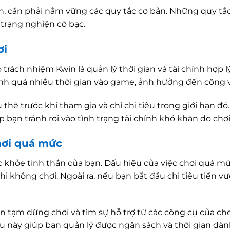
, cần phải nắm vững các quy tắc cơ bản. Những quy tắc
trạng nghiện cờ bạc.
ơi
rách nhiệm Kwin là quản lý thời gian và tài chính hợp lý.
dành quá nhiều thời gian vào game, ảnh hưởng đến công 
 thể trước khi tham gia và chỉ chi tiêu trong giới hạn 
bạn tránh rơi vào tình trạng tài chính khó khăn do ch
hơi quá mức
ức khỏe tinh thần của bạn. Dấu hiệu của việc chơi quá m
hi không chơi. Ngoài ra, nếu bạn bắt đầu chi tiêu tiền 
n tạm dừng chơi và tìm sự hỗ trợ từ các công cụ của c
u này giúp bạn quản lý được ngân sách và thời gian dành 