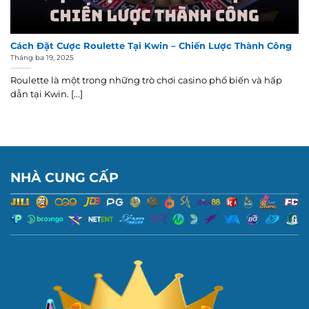
Cách Đặt Cược Roulette Tại Kwin – Chiến Lược Thành Công
Tháng ba 19, 2025
Roulette là một trong những trò chơi casino phổ biến và hấp
dẫn tại Kwin. [...]
NHÀ CUNG CẤP