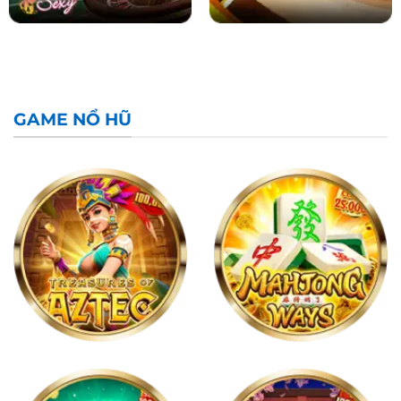
GAME NỔ HŨ