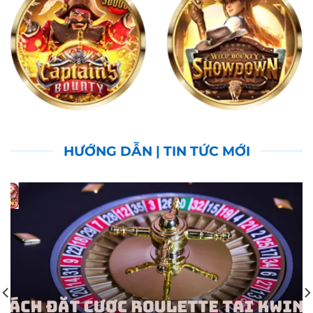
HƯỚNG DẪN | TIN TỨC MỚI