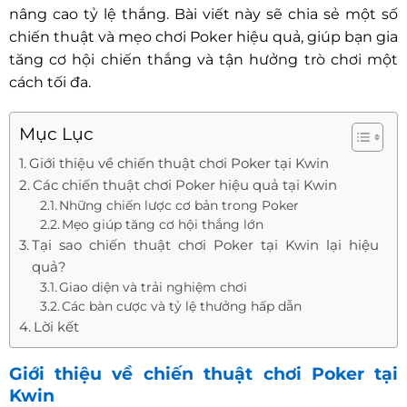
nâng cao tỷ lệ thắng. Bài viết này sẽ chia sẻ một số
chiến thuật và mẹo chơi Poker hiệu quả, giúp bạn gia
tăng cơ hội chiến thắng và tận hưởng trò chơi một
cách tối đa.
Mục Lục
Giới thiệu về chiến thuật chơi Poker tại Kwin
Các chiến thuật chơi Poker hiệu quả tại Kwin
Những chiến lược cơ bản trong Poker
Mẹo giúp tăng cơ hội thắng lớn
Tại sao chiến thuật chơi Poker tại Kwin lại hiệu
quả?
Giao diện và trải nghiệm chơi
Các bàn cược và tỷ lệ thưởng hấp dẫn
Lời kết
Giới thiệu về chiến thuật chơi Poker tại
Kwin