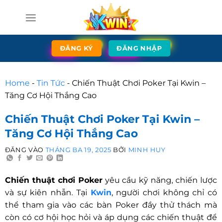
ĐĂNG KÝ
ĐĂNG NHẬP
Home
-
Tin Tức
-
Chiến Thuật Chơi Poker Tại Kwin –
Tăng Cơ Hội Thắng Cao
Chiến Thuật Chơi Poker Tại Kwin –
Tăng Cơ Hội Thắng Cao
ĐĂNG VÀO
THÁNG BA 19, 2025
BỞI
MINH HUY
Chiến thuật chơi Poker
yêu cầu kỹ năng, chiến lược
và sự kiên nhẫn. Tại
Kwin
, người chơi không chỉ có
thể tham gia vào các bàn Poker đầy thử thách mà
còn có cơ hội học hỏi và áp dụng các chiến thuật để