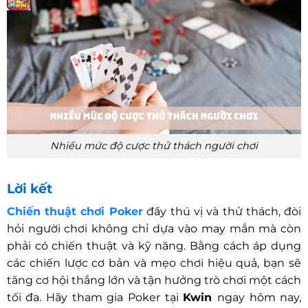
Nhiều mức độ cược thử thách người chơi
Lời kết
Chiến thuật chơi Poker
đầy thú vị và thử thách, đòi
hỏi người chơi không chỉ dựa vào may mắn mà còn
phải có chiến thuật và kỹ năng. Bằng cách áp dụng
các chiến lược cơ bản và mẹo chơi hiệu quả, bạn sẽ
tăng cơ hội thắng lớn và tận hưởng trò chơi một cách
tối đa. Hãy tham gia Poker tại
Kwin
ngay hôm nay,