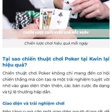
Chiến lược chơi hiệu quả mỗi ngày
Tại sao chiến thuật chơi Poker
tại Kwin lại
hiệu quả?
Chiến thuật chơi Poker không chỉ mang đến cơ hội
chiến thắng mà còn tạo ra một trải nghiệm tuyệt vời
nhờ vào giao diện thân thiện, các bàn cược đa dạng
và tỷ lệ thưởng hấp dẫn.
Giao diện và trải nghiệm chơi
Nền tảng cung cấp một giao diện người dùng rất dễ