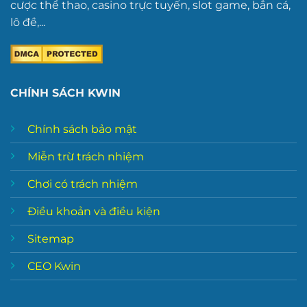
cược thể thao, casino trực tuyến, slot game, bắn cá,
lô đề,...
CHÍNH SÁCH KWIN
Chính sách bảo mật
Miễn trừ trách nhiệm
Chơi có trách nhiệm
Điều khoản và điều kiện
Sitemap
CEO Kwin