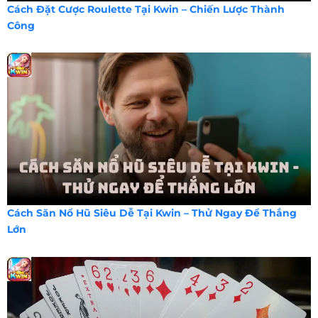
Cách Đặt Cược Roulette Tại Kwin – Chiến Lược Thành
Công
Cách Săn Nổ Hũ Siêu Dễ Tại Kwin – Thử Ngay Để Thắng
Lớn