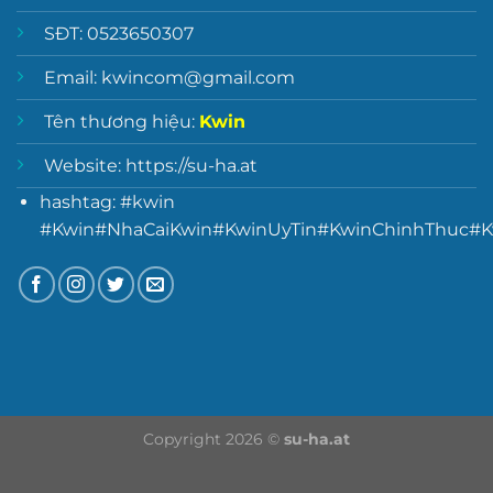
SĐT: 0523650307
Email:
kwincom@gmail.com
Tên thương hiệu:
Kwin
Website: https://su-ha.at
hashtag: #kwin
#Kwin#NhaCaiKwin#KwinUyTin#KwinChinhThuc#K
Copyright 2026 ©
su-ha.at