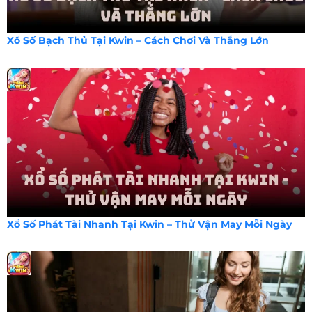
Xổ Số Bạch Thủ Tại Kwin – Cách Chơi Và Thắng Lớn
Xổ Số Phát Tài Nhanh Tại Kwin – Thử Vận May Mỗi Ngày