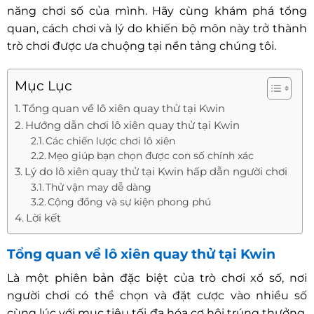
năng chơi số của mình. Hãy cùng khám phá tổng
quan, cách chơi và lý do khiến bộ môn này trở thành
trò chơi được ưa chuộng tại nền tảng chúng tôi.
Mục Lục
Tổng quan về lô xiên quay thử tại Kwin
Hướng dẫn chơi lô xiên quay thử tại Kwin
Các chiến lược chơi lô xiên
Mẹo giúp bạn chọn được con số chính xác
Lý do lô xiên quay thử tại Kwin hấp dẫn người chơi
Thử vận may dễ dàng
Cộng đồng và sự kiện phong phú
Lời kết
Tổng quan về lô xiên quay thử tại Kwin
Là một phiên bản đặc biệt của trò chơi xổ số, nơi
người chơi có thể chọn và đặt cược vào nhiều số
cùng lúc với mục tiêu tối đa hóa cơ hội trúng thưởng.