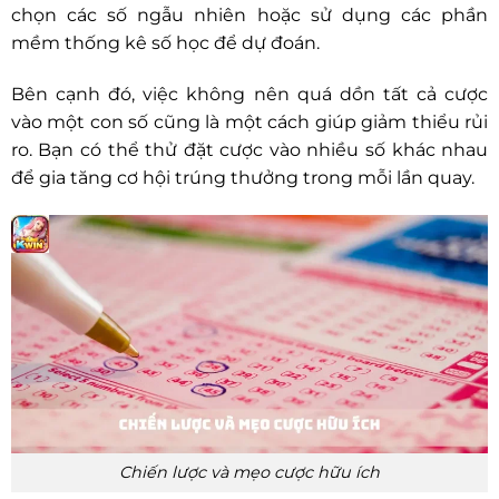
chọn các số ngẫu nhiên hoặc sử dụng các phần
mềm thống kê số học để dự đoán.
Bên cạnh đó, việc không nên quá dồn tất cả cược
vào một con số cũng là một cách giúp giảm thiểu rủi
ro. Bạn có thể thử đặt cược vào nhiều số khác nhau
để gia tăng cơ hội trúng thưởng trong mỗi lần quay.
Chiến lược và mẹo cược hữu ích