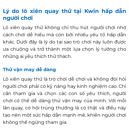
Lý do lô xiên quay thử tại Kwin hấp dẫn
người chơi
Lô xiên quay thử không chỉ thu hút người chơi nhờ
cách chơi dễ hiểu mà còn bởi nhiều yếu tố hấp dẫn
khác. Dưới đây là lý do tại sao trò chơi này luôn được
ưa chuộng và trở thành một lựa chọn lý tưởng cho
những ai yêu thích thử thách.
Thử vận may dễ dàng
Lô xiên quay thử là trò chơi dễ chơi và không đòi hỏi
người chơi phải có kỹ năng hay kinh nghiệm cao. Chỉ
cần tham gia và chọn các con số yêu thích, người
chơi có thể dễ dàng thử vận may của mình. Với mỗi
lần quay, cơ hội trúng thưởng là có thật và điều này
tạo nên một sức hấp dẫn mạnh mẽ, khiến người chơi
không thể ngừng tham gia.