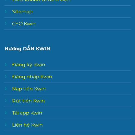
Sitemap
CEO Kwin
Hướng DẪN KWIN
Đăng ký Kwin
Đăng nhập Kwin
Nạp tiền Kwin
Rút tiền Kwin
Tải app Kwin
Liên hệ Kwin