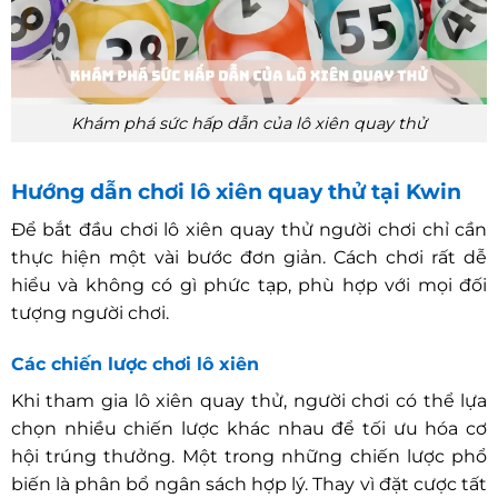
Khám phá sức hấp dẫn của lô xiên quay thử
Hướng dẫn chơi lô xiên quay thử tại Kwin
Để bắt đầu chơi lô xiên quay thử người chơi chỉ cần
thực hiện một vài bước đơn giản. Cách chơi rất dễ
hiểu và không có gì phức tạp, phù hợp với mọi đối
tượng người chơi.
Các chiến lược chơi lô xiên
Khi tham gia lô xiên quay thử, người chơi có thể lựa
chọn nhiều chiến lược khác nhau để tối ưu hóa cơ
hội trúng thưởng. Một trong những chiến lược phổ
biến là phân bổ ngân sách hợp lý. Thay vì đặt cược tất