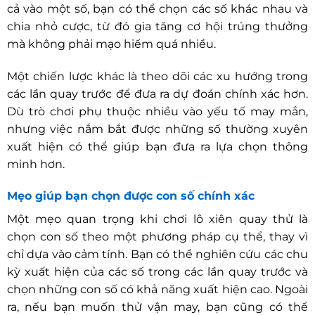
cả vào một số, bạn có thể chọn các số khác nhau và
chia nhỏ cược, từ đó gia tăng cơ hội trúng thưởng
mà không phải mạo hiểm quá nhiều.
Một chiến lược khác là theo dõi các xu hướng trong
các lần quay trước để đưa ra dự đoán chính xác hơn.
Dù trò chơi phụ thuộc nhiều vào yếu tố may mắn,
nhưng việc nắm bắt được những số thường xuyên
xuất hiện có thể giúp bạn đưa ra lựa chọn thông
minh hơn.
Mẹo giúp bạn chọn được con số chính xác
Một mẹo quan trọng khi chơi lô xiên quay thử là
chọn con số theo một phương pháp cụ thể, thay vì
chỉ dựa vào cảm tính. Bạn có thể nghiên cứu các chu
kỳ xuất hiện của các số trong các lần quay trước và
chọn những con số có khả năng xuất hiện cao. Ngoài
ra, nếu bạn muốn thử vận may, bạn cũng có thể