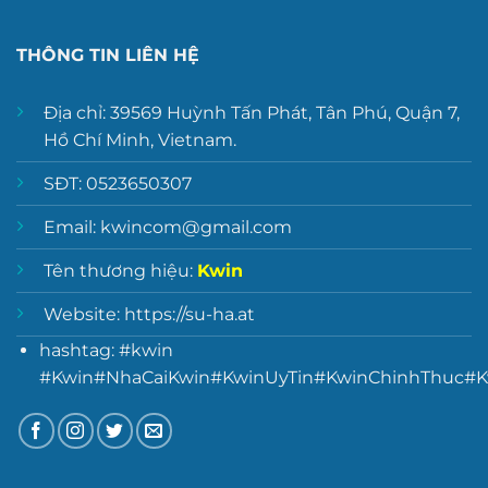
THÔNG TIN LIÊN HỆ
Địa chỉ: 39569 Huỳnh Tấn Phát, Tân Phú, Quận 7,
Hồ Chí Minh, Vietnam.
SĐT: 0523650307
Email:
kwincom@gmail.com
Tên thương hiệu:
Kwin
Website: https://su-ha.at
hashtag: #kwin
#Kwin#NhaCaiKwin#KwinUyTin#KwinChinhThuc#K